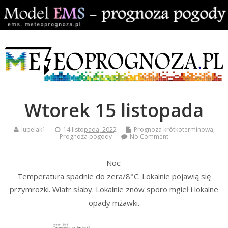
Wtorek 15 listopada
lubelak1
14 listopada, 2022
Prognoza krótkoterminowa
,
Prognoza pogody
No Comment
Noc:
Temperatura spadnie do zera/8°C. Lokalnie pojawią się
przymrozki. Wiatr słaby. Lokalnie znów sporo mgieł i lokalne
opady mżawki.