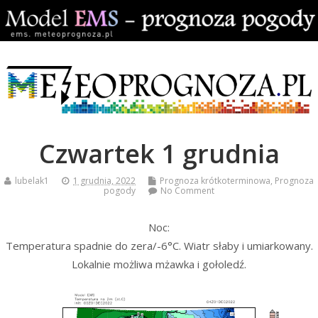
Czwartek 1 grudnia
lubelak1
1 grudnia, 2022
Prognoza krótkoterminowa
,
Prognoza
pogody
No Comment
Noc:
Temperatura spadnie do zera/-6°C. Wiatr słaby i umiarkowany.
Lokalnie możliwa mżawka i gołoledź.