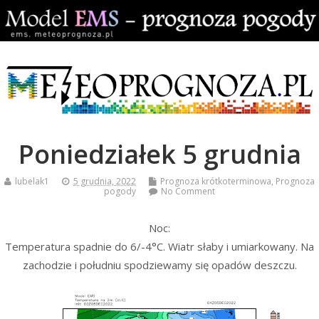
Poniedziałek 5 grudnia
lubelak1
5 grudnia, 2022
Prognoza krótkoterminowa
,
Prognoza
pogody
No Comment
Noc:
Temperatura spadnie do 6/-4°C. Wiatr słaby i umiarkowany. Na
zachodzie i południu spodziewamy się opadów deszczu.