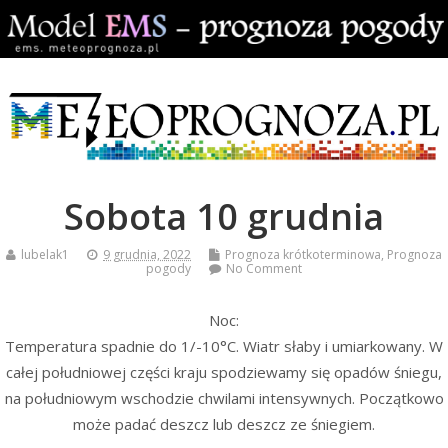
Sobota 10 grudnia
lubelak1
9 grudnia, 2022
Prognoza krótkoterminowa
,
Prognoza
pogody
No Comment
Noc:
Temperatura spadnie do 1/-10°C. Wiatr słaby i umiarkowany. W
całej południowej części kraju spodziewamy się opadów śniegu,
na południowym wschodzie chwilami intensywnych. Początkowo
może padać deszcz lub deszcz ze śniegiem.