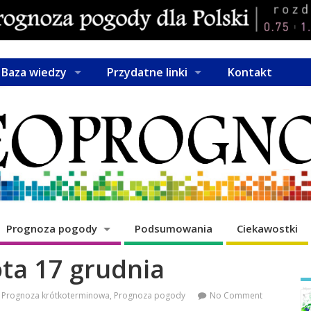
Baza wiedzy
Przydatne linki
Kontakt
Prognoza pogody
Podsumowania
Ciekawostki
ta 17 grudnia
Prognoza krótkoterminowa
,
Prognoza pogody
No Comment