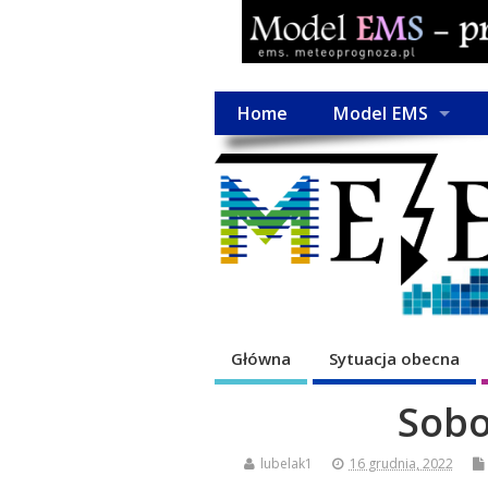
Home
Model EMS
Główna
Sytuacja obecna
Sobo
lubelak1
16 grudnia, 2022