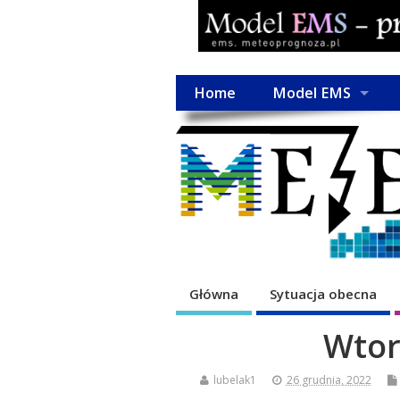
Home
Model EMS
Główna
Sytuacja obecna
Wtor
lubelak1
26 grudnia, 2022