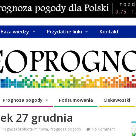
Baza wiedzy
Przydatne linki
Kontakt
Prognoza pogody
Podsumowania
Ciekawostki
ek 27 grudnia
Prognoza krótkoterminowa
,
Prognoza pogody
No Comment