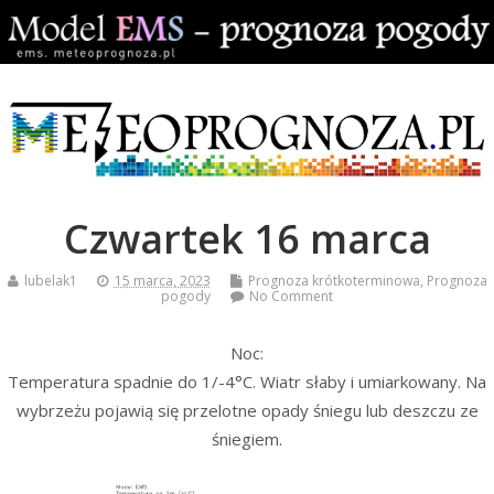
Czwartek 16 marca
lubelak1
15 marca, 2023
Prognoza krótkoterminowa
,
Prognoza
pogody
No Comment
Noc:
Temperatura spadnie do 1/-4°C. Wiatr słaby i umiarkowany. Na
wybrzeżu pojawią się przelotne opady śniegu lub deszczu ze
śniegiem.