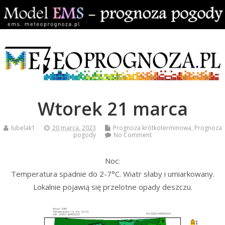
Wtorek 21 marca
lubelak1
20 marca, 2023
Prognoza krótkoterminowa
,
Prognoza
pogody
No Comment
Noc:
Temperatura spadnie do 2-7°C. Wiatr słaby i umiarkowany.
Lokalnie pojawią się przelotne opady deszczu.