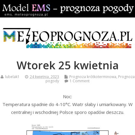
Wtorek 25 kwietnia
lubelak1
24 kwietnia, 2023
Prognoza krótkoterminowa
,
Prognoza
pogody
1 Comment
Noc:
Temperatura spadnie do 4-10°C. Wiatr słaby i umiarkowany. W
centralnej i wschodniej Polsce sporo opadów deszczu.