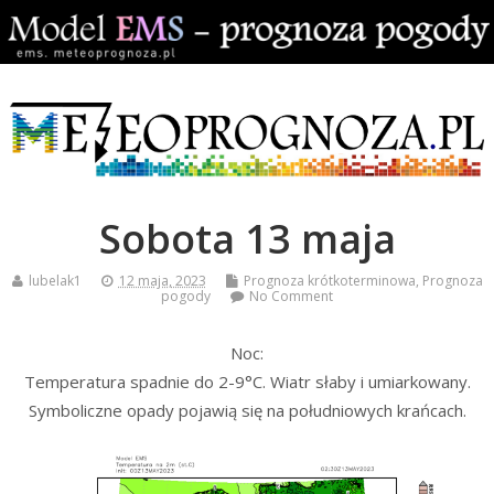
Sobota 13 maja
lubelak1
12 maja, 2023
Prognoza krótkoterminowa
,
Prognoza
pogody
No Comment
Noc:
Temperatura spadnie do 2-9°C. Wiatr słaby i umiarkowany.
Symboliczne opady pojawią się na południowych krańcach.