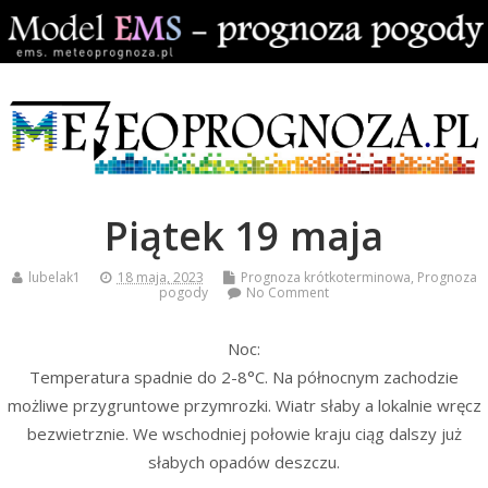
Piątek 19 maja
lubelak1
18 maja, 2023
Prognoza krótkoterminowa
,
Prognoza
pogody
No Comment
Noc:
Temperatura spadnie do 2-8°C. Na północnym zachodzie
możliwe przygruntowe przymrozki. Wiatr słaby a lokalnie wręcz
bezwietrznie. We wschodniej połowie kraju ciąg dalszy już
słabych opadów deszczu.