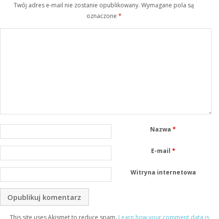
Twój adres e-mail nie zostanie opublikowany.
Wymagane pola są
oznaczone
*
Nazwa
*
E-mail
*
Witryna internetowa
This site uses Akismet to reduce spam.
Learn how your comment data is