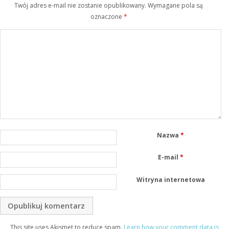
Twój adres e-mail nie zostanie opublikowany.
Wymagane pola są
oznaczone
*
Nazwa
*
E-mail
*
Witryna internetowa
This site uses Akismet to reduce spam.
Learn how your comment data is