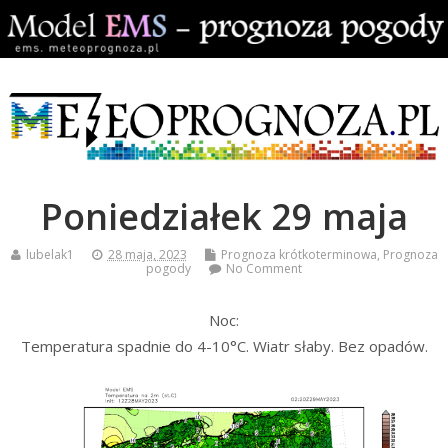
Poniedziałek 29 maja
lubelak1
28 maja, 2023
Prognoza krótkoterminowa
,
Prognoza
pogody
No Comment
Noc:
Temperatura spadnie do 4-10°C. Wiatr słaby. Bez opadów.