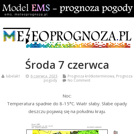
Środa 7 czerwca
lubelak1
6 czerwca, 2023
Prognoza krótkoterminowa
,
Prognoza
pogody
No Comment
Noc:
Temperatura spadnie do 8-15°C. Wiatr słaby. Słabe opady
deszczu pojawią się na południu kraju.