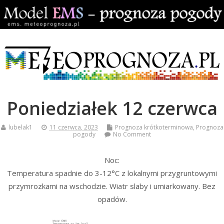
Poniedziałek 12 czerwca
lubelak1
11 czerwca, 2023
Prognoza krótkoterminowa
,
Prognoza
pogody
No Comment
Noc:
Temperatura spadnie do 3-12°C z lokalnymi przygruntowymi
przymrozkami na wschodzie. Wiatr slaby i umiarkowany. Bez
opadów.