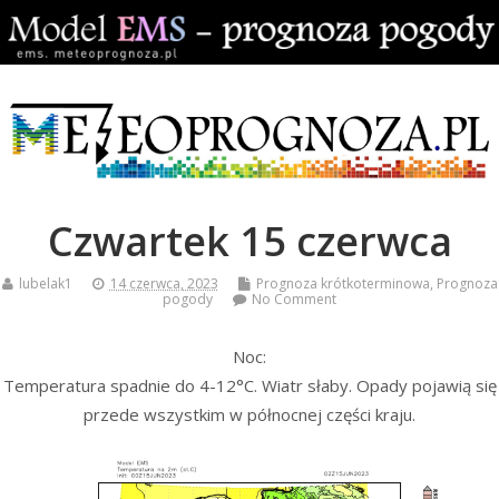
Czwartek 15 czerwca
lubelak1
14 czerwca, 2023
Prognoza krótkoterminowa
,
Prognoza
pogody
No Comment
Noc:
Temperatura spadnie do 4-12°C. Wiatr słaby. Opady pojawią się
przede wszystkim w północnej części kraju.