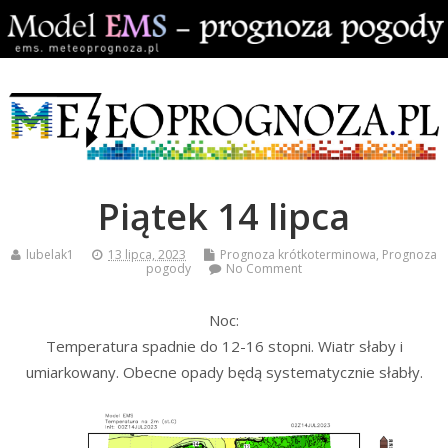
Piątek 14 lipca
lubelak1
13 lipca, 2023
Prognoza krótkoterminowa
,
Prognoza
pogody
No Comment
Noc:
Temperatura spadnie do 12-16 stopni. Wiatr słaby i
umiarkowany. Obecne opady będą systematycznie słabły.