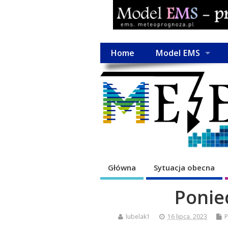
Home
Model EMS
Główna
Sytuacja obecna
Ponied
lubelak1
16 lipca, 2023
P