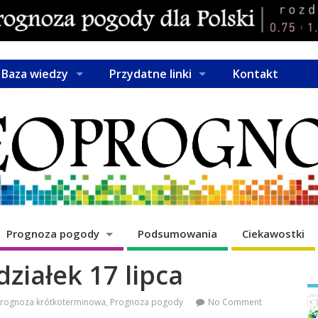
Baza wiedzy
Przydatne linki
Kontakt
Prognoza pogody
Podsumowania
Ciekawostki
ziałek 17 lipca
rognoza krótkoterminowa
,
Prognoza pogody
No Comment