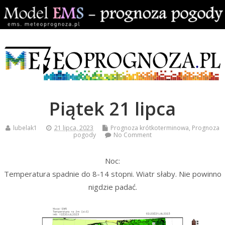
Piątek 21 lipca
lubelak1
21 lipca, 2023
Prognoza krótkoterminowa
,
Prognoza
pogody
No Comment
Noc:
Temperatura spadnie do 8-14 stopni. Wiatr słaby. Nie powinno
nigdzie padać.