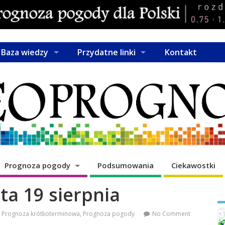
Baza wiedzy
Przydatne linki
Kontakt
Prognoza pogody
Podsumowania
Ciekawostki
ta 19 sierpnia
Prognoza krótkoterminowa
,
Prognoza pogody
No Comment