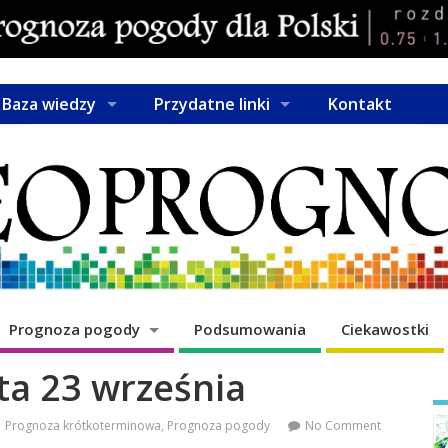
Baza wiedzy
Przydatne linki
Kontakt
Prognoza pogody
Podsumowania
Ciekawostki
ta 23 września
Prognoza krótkoterminowa
,
Prognoza pogody
No Comment