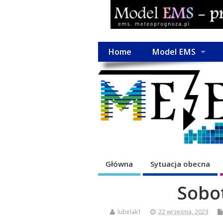
Home
Model EMS
Główna
Sytuacja obecna
Sobo
lubelak1
22 września, 2023