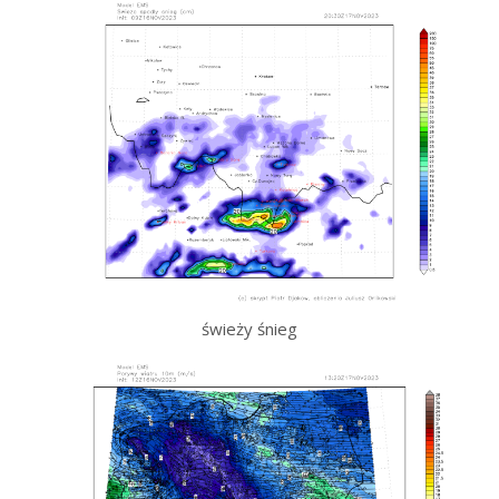
świeży śnieg