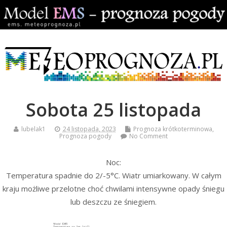
Sobota 25 listopada
lubelak1
24 listopada, 2023
Prognoza krótkoterminowa
,
Prognoza pogody
No Comment
Noc:
Temperatura spadnie do 2/-5°C. Wiatr umiarkowany. W całym
kraju możliwe przelotne choć chwilami intensywne opady śniegu
lub deszczu ze śniegiem.