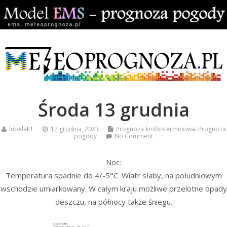
Środa 13 grudnia
lubelak1
12 grudnia, 2023
Prognoza krótkoterminowa
,
Prognoza
pogody
No Comment
Noc:
Temperatura spadnie do 4/-5°C. Wiatr słaby, na południowym
wschodzie umiarkowany. W całym kraju możliwe przelotne opady
deszczu, na północy także śniegu.