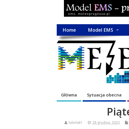
Home
Model EMS
Główna
Sytuacja obecna
Piąt
lubelak1
28 grudnia, 2023