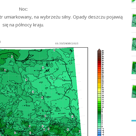
Noc:
r umiarkowany, na wybrzeżu silny. Opady deszczu pojawią
się na północy kraju.