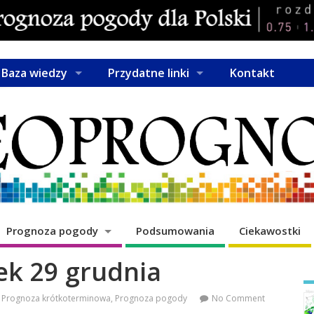
Baza wiedzy
Przydatne linki
Kontakt
Prognoza pogody
Podsumowania
Ciekawostki
ek 29 grudnia
Prognoza krótkoterminowa
,
Prognoza pogody
No Comment