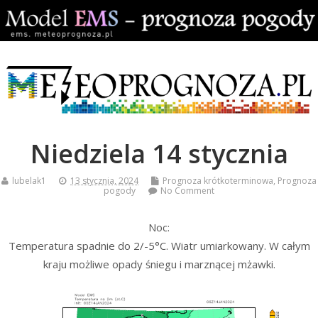
Niedziela 14 stycznia
lubelak1
13 stycznia, 2024
Prognoza krótkoterminowa
,
Prognoza
pogody
No Comment
Noc:
Temperatura spadnie do 2/-5°C. Wiatr umiarkowany. W całym
kraju możliwe opady śniegu i marznącej mżawki.