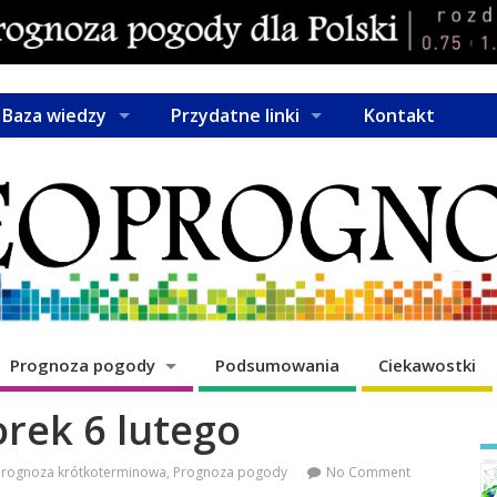
Baza wiedzy
Przydatne linki
Kontakt
Prognoza pogody
Podsumowania
Ciekawostki
rek 6 lutego
Prognoza krótkoterminowa
,
Prognoza pogody
No Comment