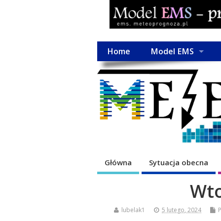
Home
Model EMS
Główna
Sytuacja obecna
Wto
lubelak1
5 lutego, 2024