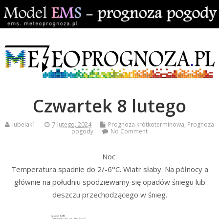
Czwartek 8 lutego
lubelak1
7 lutego, 2024
Prognoza krótkoterminowa
,
Prognoza
pogody
No Comment
Noc:
Temperatura spadnie do 2/-6°C. Wiatr słaby. Na północy a
głównie na południu spodziewamy się opadów śniegu lub
deszczu przechodzącego w śnieg.