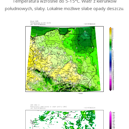
Temperatura wzrośnie do 5-15°C. Wiatr z kierunków
południowych, słaby. Lokalnie możliwe słabe opady deszczu.