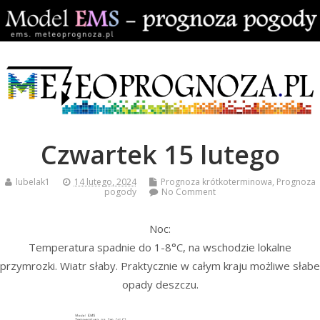
Czwartek 15 lutego
lubelak1
14 lutego, 2024
Prognoza krótkoterminowa
,
Prognoza
pogody
No Comment
Noc:
Temperatura spadnie do 1-8°C, na wschodzie lokalne
przymrozki. Wiatr słaby. Praktycznie w całym kraju możliwe słabe
opady deszczu.