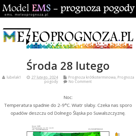
Środa 28 lutego
lubelak1
27 lutego, 2024
Prognoza krótkoterminowa
,
Prognoza
pogody
No Comment
Noc:
Temperatura spadnie do 2-9°C. Wiatr słaby. Czeka nas sporo
opadów deszczu od Dolnego Śląska po Suwalszczyznę.