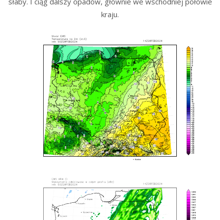
słaby. I ciąg dalszy opadów, głównie we wschodniej połowie
kraju.