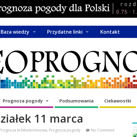
Baza wiedzy
Przydatne linki
Kontakt
Prognoza pogody
Podsumowania
Ciekawostki
ziałek 11 marca
Prognoza krótkoterminowa
,
Prognoza pogody
No Comment