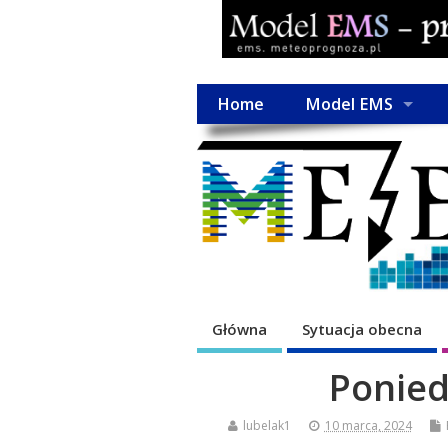
Home
Model EMS
Główna
Sytuacja obecna
Ponied
lubelak1
10 marca, 2024