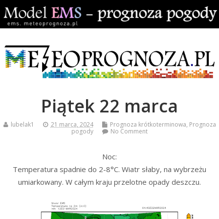
Piątek 22 marca
lubelak1
21 marca, 2024
Prognoza krótkoterminowa
,
Prognoza
pogody
No Comment
Noc:
Temperatura spadnie do 2-8°C. Wiatr słaby, na wybrzeżu
umiarkowany. W całym kraju przelotne opady deszczu.