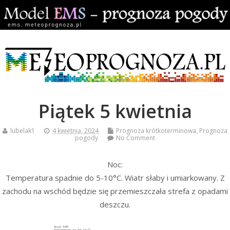
Piątek 5 kwietnia
lubelak1
4 kwietnia, 2024
Prognoza krótkoterminowa
,
Prognoza
pogody
No Comment
Noc:
Temperatura spadnie do 5-10°C. Wiatr słaby i umiarkowany. Z
zachodu na wschód będzie się przemieszczała strefa z opadami
deszczu.