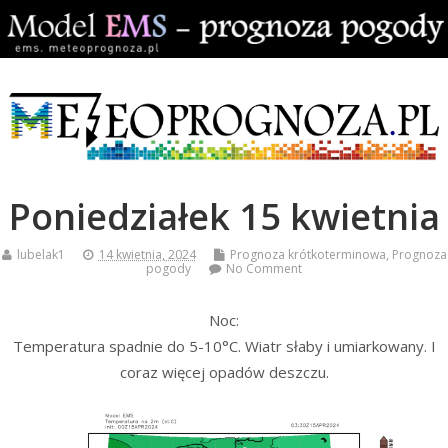
Poniedziałek 15 kwietnia
lubelak1
14 kwietnia, 2024
Prognoza krótkoterminowa
,
Prognoza
pogody
No Comment
Noc:
Temperatura spadnie do 5-10°C. Wiatr słaby i umiarkowany. I
coraz więcej opadów deszczu.