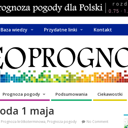
Baza wiedzy
Przydatne linki
Kontakt
Prognoza pogody
Podsumowania
Ciekawostki
roda 1 maja
Prognoza krótkoterminowa
,
Prognoza pogody
No Comment