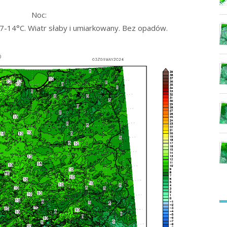
Noc:
-14°C. Wiatr słaby i umiarkowany. Bez opadów.