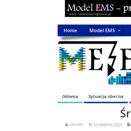
Home
Model EMS
Główna
Sytuacja obecna
Ś
lubelak1
30 kwietnia, 2024