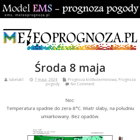
Środa 8 maja
lubelak1
7 maja, 2024
Prognoza krótkoterminowa
,
Prognoza
pogody
No Comment
Noc:
Temperatura spadnie do zera-8°C. Wiatr słaby, na południu
umiarkowany. Bez opadów.