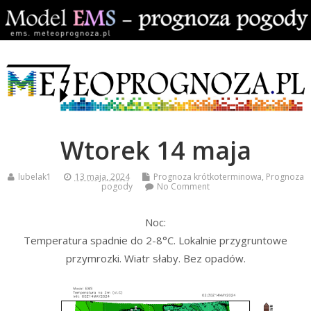
Wtorek 14 maja
lubelak1
13 maja, 2024
Prognoza krótkoterminowa
,
Prognoza
pogody
No Comment
Noc:
Temperatura spadnie do 2-8°C. Lokalnie przygruntowe
przymrozki. Wiatr słaby. Bez opadów.