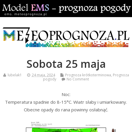
Sobota 25 maja
lubelak1
24 maja, 2024
Prognoza krótkoterminowa
,
Prognoza
pogody
No Comment
Noc:
Temperatura spadnie do 8-15°C. Wiatr słaby i umiarkowany.
Obecne opady do rana powinny osłabnąć.