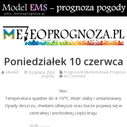
Poniedziałek 10 czerwca
lubelak1
9 czerwca, 2024
Prognoza krótkoterminowa
,
Prognoza
pogody
No Comment
Noc:
Temperatura spadnie do 4-16°C. Wiatr słaby i umiarkowany.
Opady deszczu, chwilami silniejsze oraz burze pojawią się w
centralnej i wschodniej części kraju.