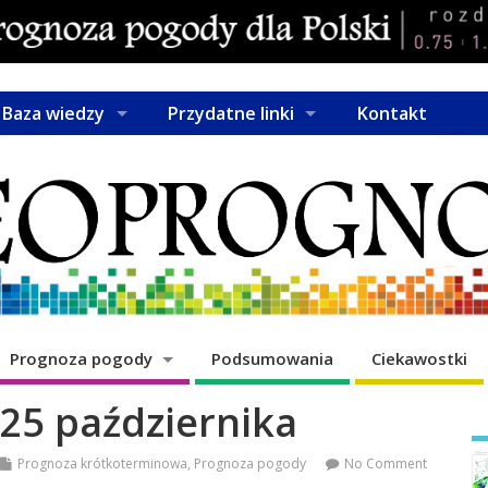
Baza wiedzy
Przydatne linki
Kontakt
Prognoza pogody
Podsumowania
Ciekawostki
 25 października
Prognoza krótkoterminowa
,
Prognoza pogody
No Comment