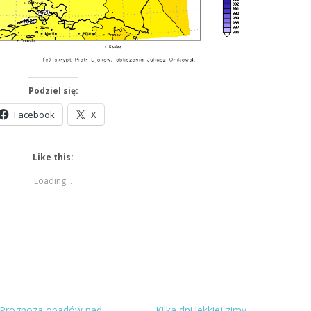
Podziel się:
Facebook
X
Like this:
Loading...
Prognoza opadów nad
Kilka dni lekkiej zimy