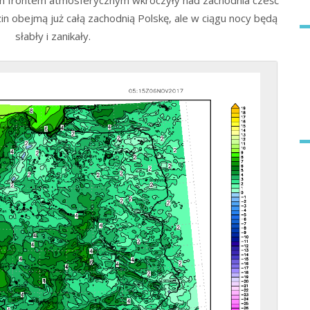
ym frontem atmosferycznym wkroczyły nad zachodnia cześć
n obejmą już całą zachodnią Polskę, ale w ciągu nocy będą
słabły i zanikały.