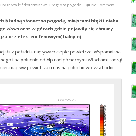
Prognoza krótkoterminowa
,
Prognoza pogody
No Comment
dziś ładną słoneczna pogodę, miejscami błękit nieba
ego
cirrus
oraz w górach gdzie pojawiły się chmury
iązane z efektem fenowym( halnym).
cjału z południa napływało ciepłe powietrze. Wspomniana
nego i na południe od Alp nad północnymi Włochami zaczął
o zmieni napływ powietrza u nas na południowo-wschodni.