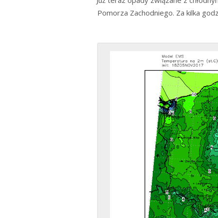
Już teraz opady związane z chłodn
Pomorza Zachodniego. Za kilka godzi