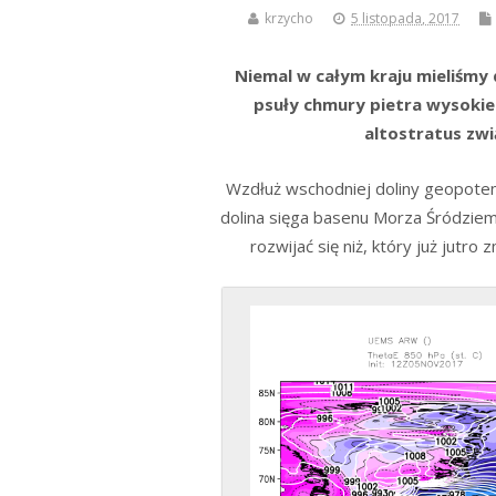
krzycho
5 listopada, 2017
Niemal w całym kraju mieliśmy 
psuły chmury pietra wysoki
altostratus zw
Wzdłuż wschodniej doliny geopoten
dolina sięga basenu Morza Śródziem
rozwijać się niż, który już jutr