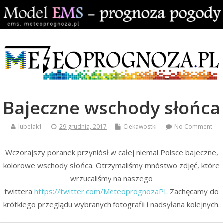
Bajeczne wschody słońca
lubelak1
29 grudnia, 2017
Ciekawostki
No Comment
Wczorajszy poranek przyniósł w całej niemal Polsce bajeczne,
kolorowe wschody słońca. Otrzymaliśmy mnóstwo zdjęć, które
wrzucaliśmy na naszego
twittera
https://twitter.com/MeteoprognozaPL
Zachęcamy do
krótkiego przeglądu wybranych fotografii i nadsyłana kolejnych.