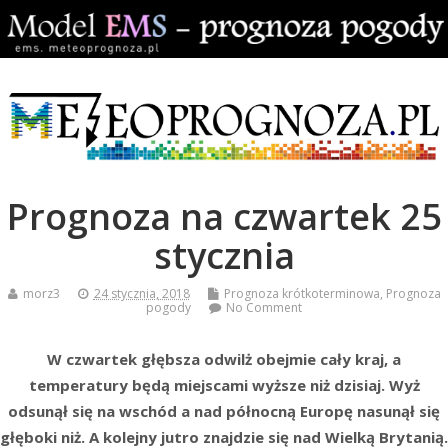
Prognoza na czwartek 25
stycznia
morz3
24 stycznia, 2018
Prognoza krótkoterminowa
,
Prognoza
pogody
No Comment
W czwartek głębsza odwilż obejmie cały kraj, a
temperatury będą miejscami wyższe niż dzisiaj. Wyż
odsunął się na wschód a nad północną Europę nasunął się
głęboki niż. A kolejny jutro znajdzie się nad Wielką Brytanią.