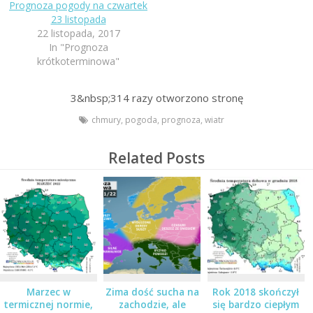
Prognoza pogody na czwartek
23 listopada
22 listopada, 2017
In "Prognoza
krótkoterminowa"
3&nbsp;314
razy otworzono stronę
chmury
,
pogoda
,
prognoza
,
wiatr
Related Posts
Marzec w
Zima dość sucha na
Rok 2018 skończył
termicznej normie,
zachodzie, ale
się bardzo ciepłym