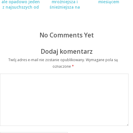
ale opadowo jeden
mroźniejsza i
miesiącem
z najsuchszych od
śnieżniejsza na
72 lat
wschodzie
No Comments Yet
Dodaj komentarz
Twój adres e-mail nie zostanie opublikowany.
Wymagane pola są
oznaczone
*