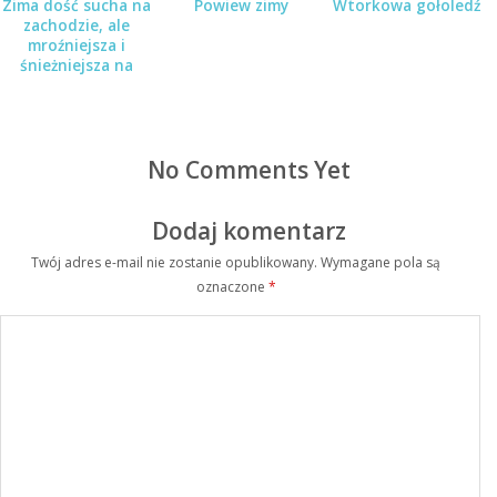
Zima dość sucha na
Powiew zimy
Wtorkowa gołoledź
zachodzie, ale
mroźniejsza i
śnieżniejsza na
wschodzie
No Comments Yet
Dodaj komentarz
Twój adres e-mail nie zostanie opublikowany.
Wymagane pola są
oznaczone
*