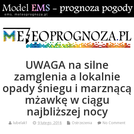
UWAGA na silne
zamglenia a lokalnie
opady śniegu i marznącą
mżawkę w ciągu
najbliższej nocy
lubelak1
9 lutego, 2018
Ostrzeżenia
No Comment