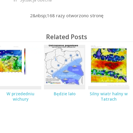
2&nbsp;168
razy otworzono stronę
Related Posts
W przededniu
Będzie lało
Silny wiatr halny w
wichury
Tatrach