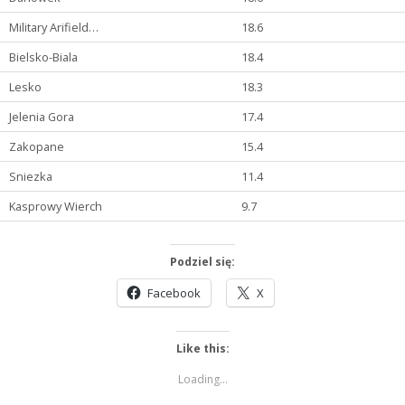
Military Arifield…
18.6
Bielsko-Biala
18.4
Lesko
18.3
Jelenia Gora
17.4
Zakopane
15.4
Sniezka
11.4
Kasprowy Wierch
9.7
Podziel się:
Facebook
X
Like this:
Loading...