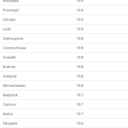
Wlodawa
19.9
Przemysl
19.9
Olsztyn
19.9
Lodz
19.9
Swinoujscie
19.8
Czestochowa
19.8
Suwalki
19.8
Krakow
19.8
Sulejow
19.8
Mirowslawiec
19.8
Bialystok
19.7
Zamosc
19.7
Kielce
19.7
Oksywie
19.6