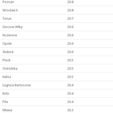
Poznan
20.8
Wroclaw Ii
20.8
Torun
20.7
Gorzow Wlkp
20.6
Kozienice
20.6
Opole
20.6
Slubice
20.6
Plock
20.5
Ostroleka
20.5
Kalisz
20.5
Legnica Bartoszow
20.4
Kolo
20.4
Pila
20.4
Mlawa
20.3