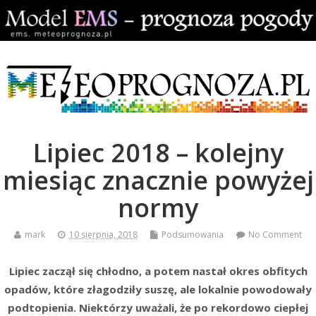
Lipiec 2018 – kolejny
miesiąc znacznie powyżej
normy
mark
10 sierpnia, 2018
Podsumowania
No Comment
Lipiec zaczął się chłodno, a potem nastał okres obfitych
opadów, które złagodziły suszę, ale lokalnie powodowały
podtopienia. Niektórzy uważali, że po rekordowo ciepłej