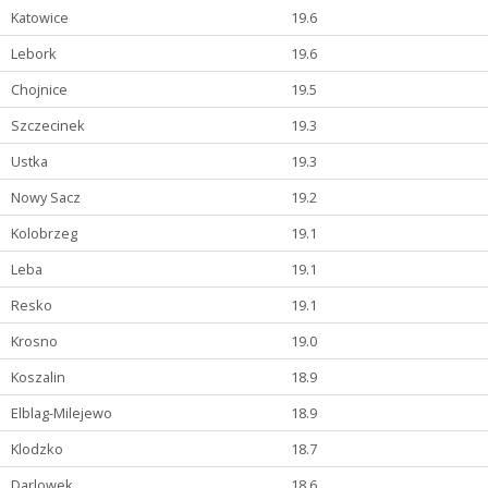
Katowice
19.6
Lebork
19.6
Chojnice
19.5
Szczecinek
19.3
Ustka
19.3
Nowy Sacz
19.2
Kolobrzeg
19.1
Leba
19.1
Resko
19.1
Krosno
19.0
Koszalin
18.9
Elblag-Milejewo
18.9
Klodzko
18.7
Darlowek
18.6