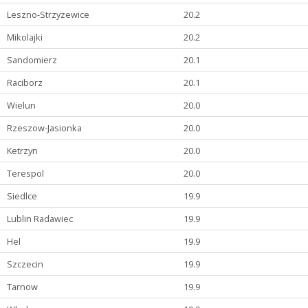
Leszno-Strzyzewice
20.2
Mikolajki
20.2
Sandomierz
20.1
Raciborz
20.1
Wielun
20.0
Rzeszow-Jasionka
20.0
Ketrzyn
20.0
Terespol
20.0
Siedlce
19.9
Lublin Radawiec
19.9
Hel
19.9
Szczecin
19.9
Tarnow
19.9