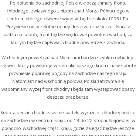
Po południu do zachodniej Polski wkroczą chmury frontu
chłodnego, związanego z niżem znad Morza Północnego w
centrum którego ciśnienie wynosić będzie około 1005 hPa.
Przyniesie on przelotne opady deszczu oraz burze. Nocą z
piątku na sobotę front będzie wędrował powoli na wschód, za
którym będzie napływać chłodne powietrze z zachodu.
W chłodnym powietrzu nad Niemcami bardzo szybko rozbuduje
się wyż, który powędruje w kierunku naszego kraju i już w sobotę
przyniesie poprawę pogody na zachodzie naszego kraju.
Natomiast nad wschodnią połową Polski zatrzyma się
wspomniany wyżej front chłodny i będą tam występować opady
deszczu oraz burze.
Sobota będzie chłodniejsza niż piątek, wyraźniej chłodniej będzie
na zachodzie i w centrum kraju, od 19 do 22 stopni. Najcieplej w
północno-wschodniej części kraju, gdzie zalegać będzie jeszcze
ciepła masa powietrza. Termometry mogą pokazać nawet 25