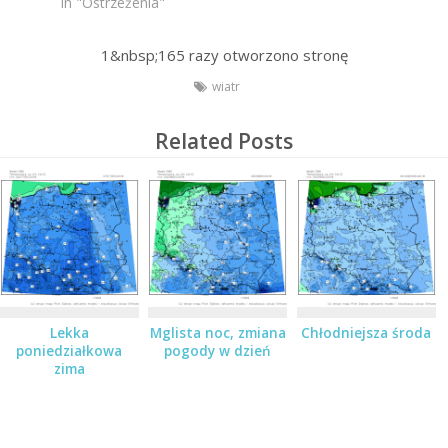
In "Ostrzeżenia"
1&nbsp;165
razy otworzono stronę
wiatr
Related Posts
Lekka
Mglista noc, zmiana
Chłodniejsza środa
poniedziałkowa
pogody w dzień
zima