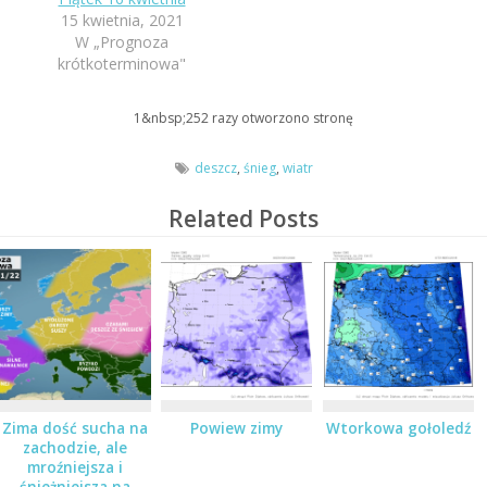
15 kwietnia, 2021
W „Prognoza
krótkoterminowa"
1&nbsp;252
razy otworzono stronę
deszcz
,
śnieg
,
wiatr
Related Posts
Zima dość sucha na
Powiew zimy
Wtorkowa gołoledź
zachodzie, ale
mroźniejsza i
śnieżniejsza na