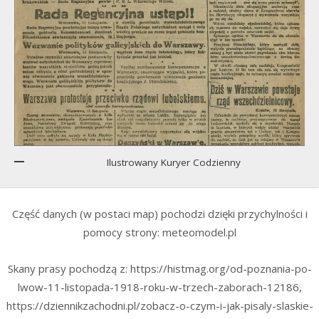
Ilustrowany Kuryer Codzienny
Część danych (w postaci map) pochodzi dzięki przychylności i
pomocy strony: meteomodel.pl
Skany prasy pochodzą z: https://histmag.org/od-poznania-po-
lwow-11-listopada-1918-roku-w-trzech-zaborach-12186,
https://dziennikzachodni.pl/zobacz-o-czym-i-jak-pisaly-slaskie-