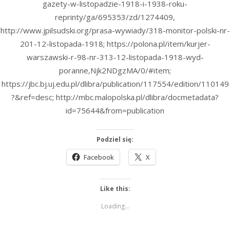
gazety-w-listopadzie-1918-i-1938-roku-
reprinty/ga/695353/zd/1274409,
http://www.jpilsudski.org/prasa-wywiady/318-monitor-polski-nr-
201-12-listopada-1918; https://polona.pl/item/kurjer-
warszawski-r-98-nr-313-12-listopada-1918-wyd-
poranne,Njk2NDgzMA/0/#item;
https://jbc.bj.uj.edu.pl/dlibra/publication/117554/edition/110149
?&ref=desc; http://mbc.malopolska.pl/dlibra/docmetadata?
id=75644&from=publication
Podziel się:
Facebook
X
Like this:
Loading...