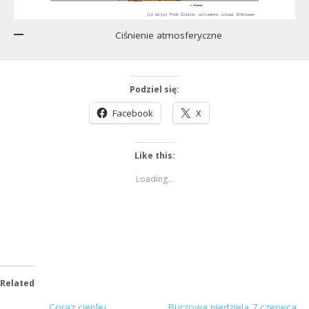
Ciśnienie atmosferyczne
Podziel się:
Facebook
X
Like this:
Loading...
Related
Coraz cieplej
Burzowa niedziela 7 czerwca